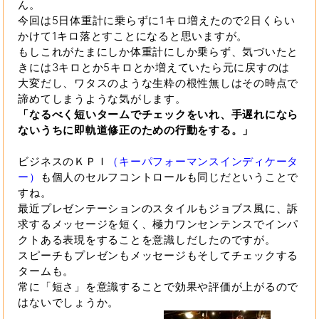
ん。
今回は5日体重計に乗らずに1キロ増えたので2日くらい
かけて1キロ落とすことになると思いますが。
もしこれがたまにしか体重計にしか乗らず、気づいたと
きには3キロとか5キロとか増えていたら元に戻すのは
大変だし、ワタスのような生粋の根性無しはその時点で
諦めてしまうような気がします。
「なるべく短いタームでチェックをいれ、手遅れになら
ないうちに即軌道修正のための行動をする。」
ビジネスのＫＰＩ
（キーパフォーマンスインディケータ
ー）
も個人のセルフコントロールも同じだということで
すね。
最近プレゼンテーションのスタイルもジョブス風に、訴
求するメッセージを短く、極力ワンセンテンスでインパ
クトある表現をすることを意識しだしたのですが。
スピーチもプレゼンもメッセージもそしてチェックする
タームも。
常に「短さ」を意識することで効果や評価が上がるので
はないでしょうか。