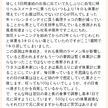
珍しく5日間連続の出張に出ていて久しぶりに自宅に帰
りヘルスメーターに乗ったらいつもより1キロも体重が
増えていてお腹は凹んでないけど心が凹んでしまった
年々バレンタインデイに貰う義理チョコの数が減ってい
ることから男としての支持率も凹んでいると推測される
孤老街道まっしぐら社長＠堀井ですこんにちわ。
加圧トレーニングを始めてからの2年くらいでじわじわ
と体重を3キロくらい落としていたのですがここ1週間で
1キロ戻してしまいました。
この原因は外食続き、それも夜間のラーメン等が影響し
ていると思われますがもう一つの要因は暫く体重計に乗
らなかったことではないかと推察されます。
ワタスは基本家にいるときは風呂上りに必ず体重計に乗
ることにしています。毎日乗っていると不思議なもので
その日の体重はほとんど頭の中で想定していた重さと一
致します。狂っても100gくらいでしょうか。その日食
べ過ぎたとかを自覚しているからでしょう。
で、そんな時は翌日の昼と夜の食事で調整し基本1日で
元に戻すようにしています。500gくらいの体重超過な
らそれだけで元に戻せますから差ほど苦労はありませ