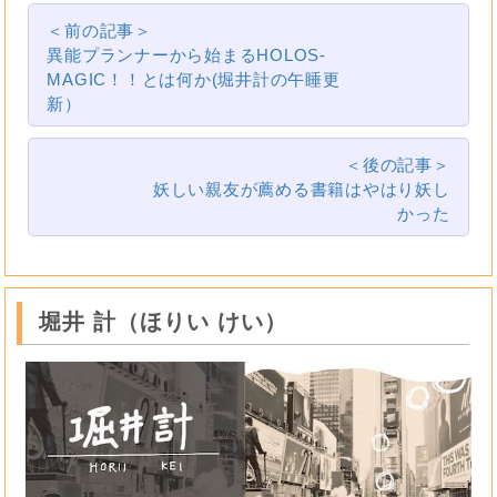
＜前の記事＞
異能プランナーから始まるHOLOS-
MAGIC！！とは何か(堀井計の午睡更
新）
＜後の記事＞
妖しい親友が薦める書籍はやはり妖し
かった
堀井 計（ほりい けい）