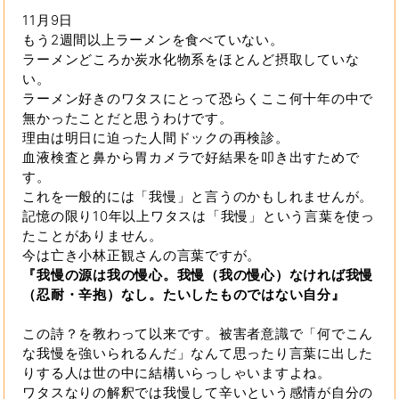
11月9日
もう2週間以上ラーメンを食べていない。
ラーメンどころか炭水化物系をほとんど摂取していな
い。
ラーメン好きのワタスにとって恐らくここ何十年の中で
無かったことだと思うわけです。
理由は明日に迫った人間ドックの再検診。
血液検査と鼻から胃カメラで好結果を叩き出すためで
す。
これを一般的には「我慢」と言うのかもしれませんが。
記憶の限り10年以上ワタスは「我慢」という言葉を使っ
たことがありません。
今は亡き小林正観さんの言葉ですが。
『我慢の源は我の慢心。我慢（我の慢心）なければ我慢
（忍耐・辛抱）なし。たいしたものではない自分』
この詩？を教わって以来です。被害者意識で「何でこん
な我慢を強いられるんだ」なんて思ったり言葉に出した
りする人は世の中に結構いらっしゃいますよね。
ワタスなりの解釈では我慢して辛いという感情が自分の