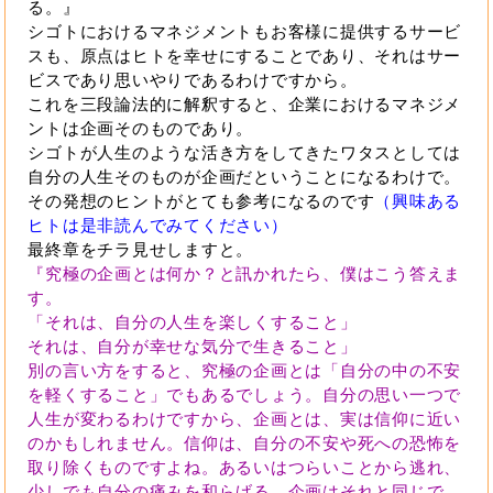
る。』
シゴトにおけるマネジメントもお客様に提供するサービ
スも、原点はヒトを幸せにすることであり、それはサー
ビスであり思いやりであるわけですから。
これを三段論法的に解釈すると、企業におけるマネジメ
ントは企画そのものであり。
シゴトが人生のような活き方をしてきたワタスとしては
自分の人生そのものが企画だということになるわけで。
その発想のヒントがとても参考になるのです
（興味ある
ヒトは是非読んでみてください）
最終章をチラ見せしますと。
『究極の企画とは何か？と訊かれたら、僕はこう答えま
す。
「それは、自分の人生を楽しくすること」
それは、自分が幸せな気分で生きること」
別の言い方をすると、究極の企画とは「自分の中の不安
を軽くすること」でもあるでしょう。自分の思い一つで
人生が変わるわけですから、企画とは、実は信仰に近い
のかもしれません。信仰は、自分の不安や死への恐怖を
取り除くものですよね。あるいはつらいことから逃れ、
少しでも自分の痛みを和らげる。企画はそれと同じで、