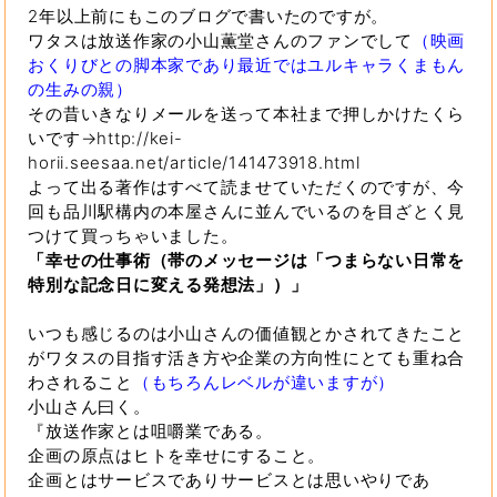
2年以上前にもこのブログで書いたのですが。
ワタスは放送作家の小山薫堂さんのファンでして
（映画
おくりびとの脚本家であり最近ではユルキャラくまもん
の生みの親）
その昔いきなりメールを送って本社まで押しかけたくら
いです→http://kei-
horii.seesaa.net/article/141473918.html
よって出る著作はすべて読ませていただくのですが、今
回も品川駅構内の本屋さんに並んでいるのを目ざとく見
つけて買っちゃいました。
「幸せの仕事術（帯のメッセージは「つまらない日常を
特別な記念日に変える発想法」）」
いつも感じるのは小山さんの価値観とかされてきたこと
がワタスの目指す活き方や企業の方向性にとても重ね合
わされること
（もちろんレベルが違いますが）
小山さん曰く。
『放送作家とは咀嚼業である。
企画の原点はヒトを幸せにすること。
企画とはサービスでありサービスとは思いやりであ