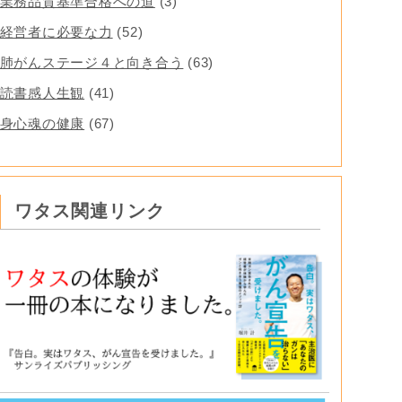
業務品質基準合格への道
(3)
経営者に必要な力
(52)
肺がんステージ４と向き合う
(63)
読書感人生観
(41)
身心魂の健康
(67)
ワタス関連リンク