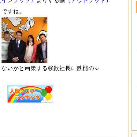
（インプット）
よりする側
（アウトプット）
とですね。
きないかと画策する強欲社長に鉄槌の↓
を