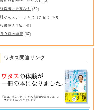
業務品質基準合格への道
(3)
経営者に必要な力
(52)
肺がんステージ４と向き合う
(63)
読書感人生観
(41)
身心魂の健康
(67)
ワタス関連リンク