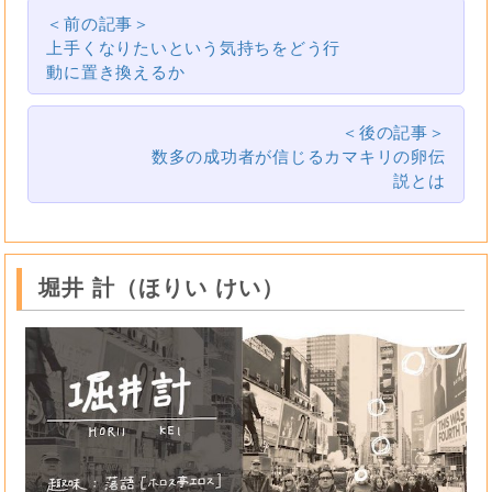
＜前の記事＞
上手くなりたいという気持ちをどう行
動に置き換えるか
＜後の記事＞
数多の成功者が信じるカマキリの卵伝
説とは
堀井 計（ほりい けい）