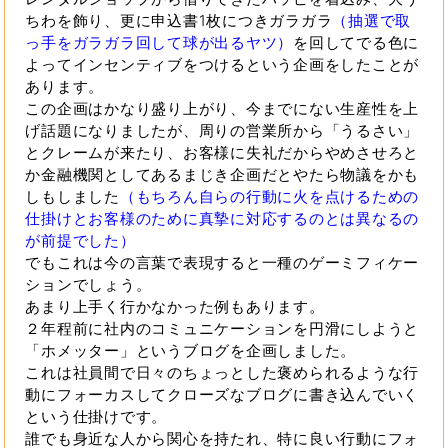
ちわを飾り、更に申込書1枚につきガラガラ
（抽選で取
っ手をガラガラ回して球が出るヤツ）
を回してでる色に
よってインセンティブをつけるという企画をしたことが
あります。
この企画はかなり盛り上がり、今までにない生産性を上
げ話題になりましたが、周りの営業所から「うるさい」
とクレームが来たり、お客様に失礼だからやめさせろと
か金融機関としてあるまじき企画だとやたら物議をかも
しもしました
（もちろん自らの行動に火を点けるための
仕掛けとお客様のために真摯に対応するのとは異なるの
が前提でした）
でもこれは今の言葉で表現すると一種のゲーミフィケー
ションでしょう。
あまり上手く行かなかった例もあります。
２年程前に社内のコミュニケーションを円滑にしようと
「ホメッター」というブログを企画しました。
これは社員間で日々のちょっとした褒められるような行
動にフォーカスしてクローズなブログに書き込んでいく
という仕掛けです。
誰でも身近な人から関心を持たれ、特に良い行動にフォ