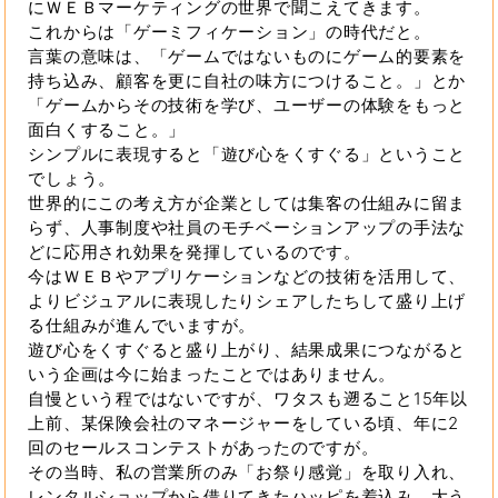
にＷＥＢマーケティングの世界で聞こえてきます。
これからは「ゲーミフィケーション」の時代だと。
言葉の意味は、「ゲームではないものにゲーム的要素を
持ち込み、顧客を更に自社の味方につけること。」とか
「ゲームからその技術を学び、ユーザーの体験をもっと
面白くすること。」
シンプルに表現すると「遊び心をくすぐる」ということ
でしょう。
世界的にこの考え方が企業としては集客の仕組みに留ま
らず、人事制度や社員のモチベーションアップの手法な
どに応用され効果を発揮しているのです。
今はＷＥＢやアプリケーションなどの技術を活用して、
よりビジュアルに表現したりシェアしたちして盛り上げ
る仕組みが進んでいますが。
遊び心をくすぐると盛り上がり、結果成果につながると
いう企画は今に始まったことではありません。
自慢という程ではないですが、ワタスも遡ること15年以
上前、某保険会社のマネージャーをしている頃、年に2
回のセールスコンテストがあったのですが。
その当時、私の営業所のみ「お祭り感覚」を取り入れ、
レンタルショップから借りてきたハッピを着込み、大う