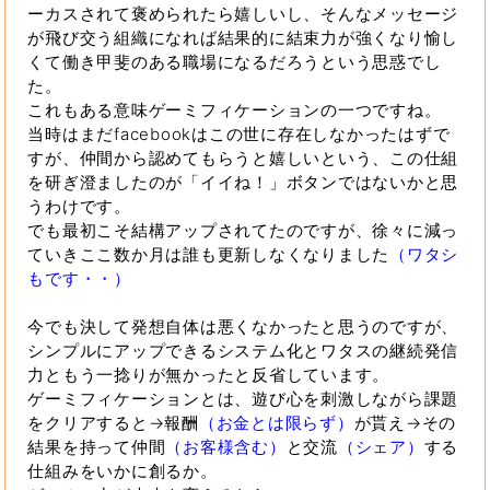
ーカスされて褒められたら嬉しいし、そんなメッセージ
が飛び交う組織になれば結果的に結束力が強くなり愉し
くて働き甲斐のある職場になるだろうという思惑でし
た。
これもある意味ゲーミフィケーションの一つですね。
当時はまだfacebookはこの世に存在しなかったはずで
すが、仲間から認めてもらうと嬉しいという、この仕組
を研ぎ澄ましたのが「イイね！」ボタンではないかと思
うわけです。
でも最初こそ結構アップされてたのですが、徐々に減っ
ていきここ数か月は誰も更新しなくなりました
（ワタシ
もです・・）
今でも決して発想自体は悪くなかったと思うのですが、
シンプルにアップできるシステム化とワタスの継続発信
力ともう一捻りが無かったと反省しています。
ゲーミフィケーションとは、遊び心を刺激しながら課題
をクリアすると→報酬
（お金とは限らず）
が貰え→その
結果を持って仲間
（お客様含む）
と交流
（シェア）
する
仕組みをいかに創るか。