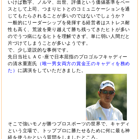
いけば数字、ノルマ、出世、評価という価値基準をベー
スとして上司、つまりヒトとのコミュニケーションを通
じてもたらされることが多いのではないでしょうか？
一般的にリーダーシップを発揮する経営者はストレス耐
性も高く、荒波を乗り越えて勝ち残ってきたヒトが多い
のでうつ病になるヒトを理解できず、単に弱い人間だと
片づけてしまうことが多いようです。
で、少し逆説的な事例です。
先日当社ＬＡＣ-座で日本屈指のプロゴルフキャディー
の清水重憲氏
（唯一男女両方の賞金王のキャディを務め
た）
に講演をしていただきました。
そこで強いモノが勝つプロスポーツの世界で、キャディ
という立場で、トッププロに勝たせるために何に最も神
経を使うかという質問をしましたところ。