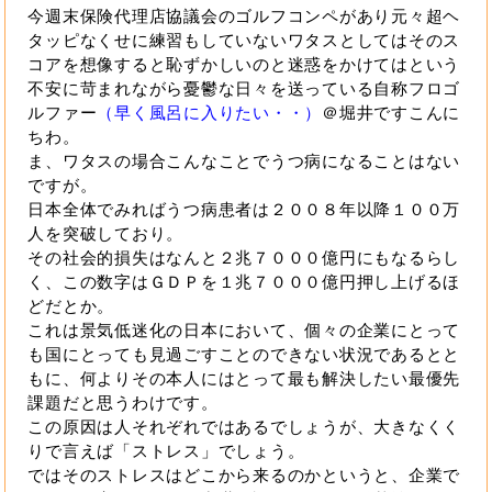
今週末保険代理店協議会のゴルフコンペがあり元々超ヘ
タッピなくせに練習もしていないワタスとしてはそのス
コアを想像すると恥ずかしいのと迷惑をかけてはという
不安に苛まれながら憂鬱な日々を送っている自称フロゴ
ルファー
（早く風呂に入りたい・・）
＠堀井ですこんに
ちわ。
ま、ワタスの場合こんなことでうつ病になることはない
ですが。
日本全体でみればうつ病患者は２００８年以降１００万
人を突破しており。
その社会的損失はなんと２兆７０００億円にもなるらし
く、この数字はＧＤＰを１兆７０００億円押し上げるほ
どだとか。
これは景気低迷化の日本において、個々の企業にとって
も国にとっても見過ごすことのできない状況であるとと
もに、何よりその本人にはとって最も解決したい最優先
課題だと思うわけです。
この原因は人それぞれではあるでしょうが、大きなくく
りで言えば「ストレス」でしょう。
ではそのストレスはどこから来るのかというと、企業で