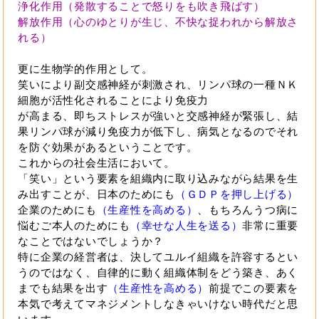
浄化作用（発散することで怒りをも吹き飛ばす）
解放作用（心のゆとりが生じ、不快な捉われから解放さ
れる）
更に生物学的作用として。
笑いにより副交感神経が刺激され、リンパ球の一種ＮＫ
細胞が活性化されることにより免疫力
が高まる、即ちストレスが強いと交感神経が緊張し、結
果リンパ球が減り免疫力が低下し、病気となるのでそれ
を防ぐ効果があるということです。
これからの社会生活において。
「笑い」という要素を組織内に取り込みながら結果を生
み出すことが、日本のためにも
（ＧＤＰを押し上げる）
企業のためにも
（生産性を高める）
、もちろんうつ病に
悩むご本人のためにも
（幸せな人生を送る）
非常に重要
なことではないでしょうか？
特に企業の経営者は、決してユルイ組織を許容するとい
うのではなく、自律的に動く組織体制をどう築き、あく
までも結果を出す
（生産性を高める）
前提でこの要素を
本気で考えてマネジメントしなきゃいけない時代だと思