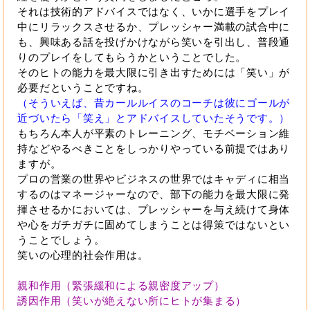
それは技術的アドバイスではなく、いかに選手をプレイ
中にリラックスさせるか、プレッシャー満載の試合中に
も、興味ある話を投げかけながら笑いを引出し、普段通
りのプレイをしてもらうかということでした。
そのヒトの能力を最大限に引き出すためには「笑い」が
必要だということですね。
（そういえば、昔カールルイスのコーチは彼にゴールが
近づいたら「笑え」とアドバイスしていたそうです。）
もちろん本人が平素のトレーニング、モチベーション維
持などやるべきことをしっかりやっている前提ではあり
ますが。
プロの営業の世界やビジネスの世界ではキャディに相当
するのはマネージャーなので、部下の能力を最大限に発
揮させるかにおいては、プレッシャーを与え続けて身体
や心をガチガチに固めてしまうことは得策ではないとい
うことでしょう。
笑いの心理的社会作用は。
親和作用（緊張緩和による親密度アップ）
誘因作用（笑いが絶えない所にヒトが集まる）