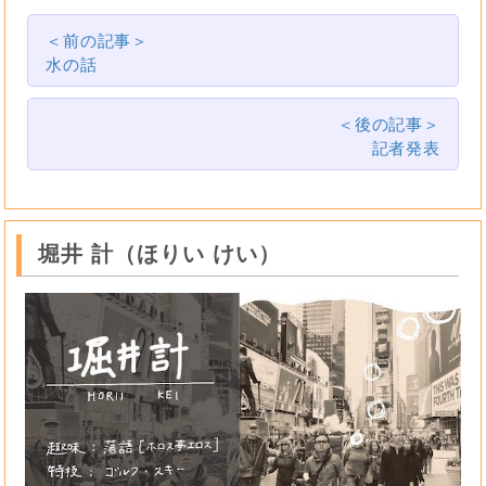
＜前の記事＞
水の話
＜後の記事＞
記者発表
堀井 計（ほりい けい）