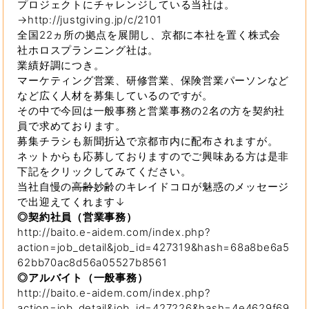
プロジェクトにチャレンジしている当社は。
→http://justgiving.jp/c/2101
全国22ヵ所の拠点を展開し、京都に本社を置く株式会
社ホロスプランニング社は。
業績好調につき。
マーケティング営業、研修営業、保険営業パーソンなど
など広く人材を募集しているのですが。
その中で今回は一般事務と営業事務の2名の方を契約社
員で求めております。
募集チラシも新聞折込で京都市内に配布されますが。
ネットからも応募しておりますのでご興味ある方は是非
下記をクリックしてみてください。
当社自慢の
高齢
妙齢のキレイドコロが魅惑のメッセージ
で出迎えてくれます↓
◎契約社員（営業事務）
http://baito.e-aidem.com/index.php?
action=job_detail&job_id=427319&hash=68a8be6a5
62bb70ac8d56a05527b8561
◎アルバイト（一般事務）
http://baito.e-aidem.com/index.php?
action=job_detail&job_id=427226&hash=4e4629f69