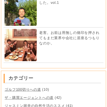
した。vol.1
老害。お前は用無しの烙印を押され
てもまだ業界や会社に居座るつもり
なのか。
カテゴリー
ゴルフ100切りへの道
(10)
ザ・購買エージェントへの道
(42)
ジャスミン堀井の自然生活のススメ
(41)