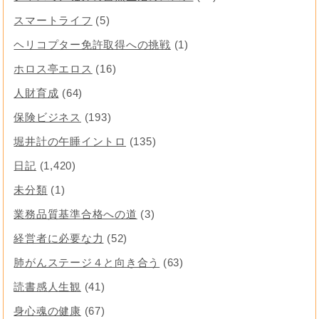
スマートライフ
(5)
ヘリコプター免許取得への挑戦
(1)
ホロス亭エロス
(16)
人財育成
(64)
保険ビジネス
(193)
堀井計の午睡イントロ
(135)
日記
(1,420)
未分類
(1)
業務品質基準合格への道
(3)
経営者に必要な力
(52)
肺がんステージ４と向き合う
(63)
読書感人生観
(41)
身心魂の健康
(67)