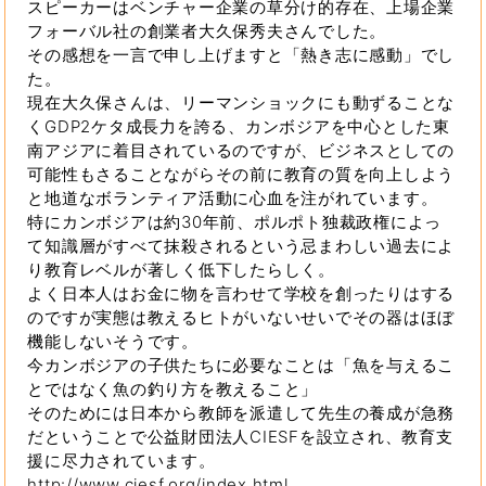
スピーカーはベンチャー企業の草分け的存在、上場企業
フォーバル社の創業者大久保秀夫さんでした。
その感想を一言で申し上げますと「熱き志に感動」でし
た。
現在大久保さんは、リーマンショックにも動ずることな
くGDP2ケタ成長力を誇る、カンボジアを中心とした東
南アジアに着目されているのですが、ビジネスとしての
可能性もさることながらその前に教育の質を向上しよう
と地道なボランティア活動に心血を注がれています。
特にカンボジアは約30年前、ポルポト独裁政権によっ
て知識層がすべて抹殺されるという忌まわしい過去によ
り教育レベルが著しく低下したらしく。
よく日本人はお金に物を言わせて学校を創ったりはする
のですが実態は教えるヒトがいないせいでその器はほぼ
機能しないそうです。
今カンボジアの子供たちに必要なことは「魚を与えるこ
とではなく魚の釣り方を教えること」
そのためには日本から教師を派遣して先生の養成が急務
だということで公益財団法人CIESFを設立され、教育支
援に尽力されています。
http://www.ciesf.org/index.html