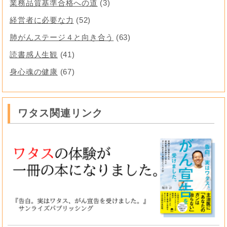
業務品質基準合格への道
(3)
経営者に必要な力
(52)
肺がんステージ４と向き合う
(63)
読書感人生観
(41)
身心魂の健康
(67)
ワタス関連リンク