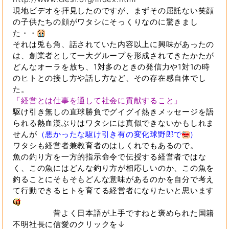
現地ビデオを拝見したのですが、まずその屈託ない笑顔
の子供たちの顔がワタシにそっくりなのに驚きまし
た・・
それは兎も角、話されていた内容以上に興味があったの
は、創業者として一大グループを形成されてきたかたが
どんなオーラを放ち、1対多のときの発信力や1対1の時
のヒトとの接し方や話し方など、その存在感自体でし
た。
「経営とは仕事を通して社会に貢献すること」
駆け引き無しの直球勝負でグイグイ熱きメッセージを語
られる熱血漢ぶりはワタシには真似できないかもしれま
せんが
（悪かったな駆け引き有の変化球野郎で
）
ワタシも経営者兼教育者のはしくれでもあるので。
魚の釣り方を一方的指示命令で伝授する経営者ではな
く、この魚にはどんな釣り方が相応しいのか、この魚を
釣ることにそもそもどんな意味があるのかを自分で考え
て行動できるヒトを育てる経営者になりたいと思います
昔よく日本語が上手ですねと褒められた国籍
不明社長に信愛のクリックを↓