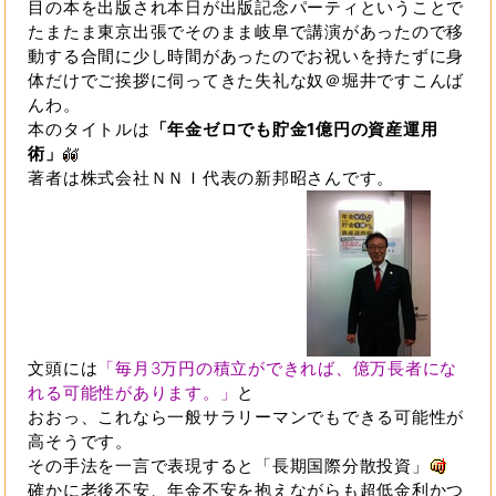
目の本を出版され本日が出版記念パーティということで
たまたま東京出張でそのまま岐阜で講演があったので移
動する合間に少し時間があったのでお祝いを持たずに身
体だけでご挨拶に伺ってきた失礼な奴＠堀井ですこんば
んわ。
本のタイトルは
「年金ゼロでも貯金1億円の資産運用
術」
著者は株式会社ＮＮＩ代表の新邦昭さんです。
文頭には
「毎月3万円の積立ができれば、億万長者にな
れる可能性があります。」
と
おおっ、これなら一般サラリーマンでもできる可能性が
高そうです。
その手法を一言で表現すると「長期国際分散投資」
確かに老後不安、年金不安を抱えながらも超低金利かつ