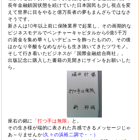
長年金融鎖国状態を続けていた日本国民も少し視点を変
えて世界に目をやると億万長者の夢もまんざらではなさ
そうです。
新さんは10年以上前に保険業界で起業し、その画期的な
ビジネスモデルでベンチャーキャピタルから6億5千万
の資金を集め華々しいデビューを飾ったものの、その後
はかなり辛酸をなめながらも生き抜いてきたツワモノ。
そして行き着いたビジネスが「国際金融総合商社」。
出版記念に購入した書籍の見開きにサインをお願いした
ら。
座右の銘に
「打つ手は無限」
と。
その生き様が端的に表された共感できるメッセージじゃ
あ～りませんか
(久々の浜裕二調で・・）