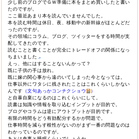
少し前のブログでＧＷ準備に本をまとめ買いしたと書い
たのですが。
ここ最近あまり本を読んでいませんでした。
本を読む時間は休日、夜、移動中の新幹線がほとんどだ
ったのですが。
その領域にコラム、ブログ、ツイッターをする時間が支
配してきたのです。
読むことと書くことが完全にトレードオフの関係になっ
ちまいました
えっ、他にはすることないんかって？
既に子供の手は放れ。
既に嫁の関心事から遠のいてしまった今となっては。
仕事以外にワタシに残されたことはこれくらいしかない
んです
（文句あっかコンチクショウ
）
と自暴自棄になるのはこれくらいにして。
読書は知識や情報を取り込むインプットが目的で。
ブログやコラムは逆にアウトプットが目的です。
有限の時間をどう有効配分するかが問題で。
仕事時間を減らす根性がないのがまず一番の問題なのは
わかっているのですが。
あとは食事と睡眠くらいでしょうか。