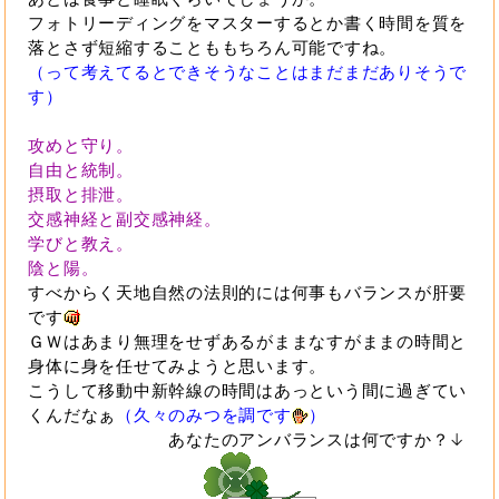
フォトリーディングをマスターするとか書く時間を質を
落とさず短縮することももちろん可能ですね。
（って考えてるとできそうなことはまだまだありそうで
す）
攻めと守り。
自由と統制。
摂取と排泄。
交感神経と副交感神経。
学びと教え。
陰と陽。
すべからく天地自然の法則的には何事もバランスが肝要
です
ＧＷはあまり無理をせずあるがままなすがままの時間と
身体に身を任せてみようと思います。
こうして移動中新幹線の時間はあっという間に過ぎてい
くんだなぁ
（久々のみつを調です
）
あなたのアンバランスは何ですか？↓