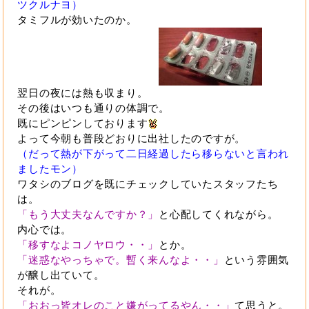
ツクルナヨ）
タミフルが効いたのか。
翌日の夜には熱も収まり。
その後はいつも通りの体調で。
既にピンピンしております
よって今朝も普段どおりに出社したのですが。
（だって熱が下がって二日経過したら移らないと言われ
ましたモン）
ワタシのブログを既にチェックしていたスタッフたち
は。
「もう大丈夫なんですか？」
と心配してくれながら。
内心では。
「移すなよコノヤロウ・・」
とか。
「迷惑なやっちゃで。暫く来んなよ・・」
という雰囲気
が醸し出ていて。
それが。
「おおっ皆オレのこと嫌がってるやん・・」
て思うと。