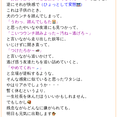
逆にそれが快感で
（ひょっとして変態
）
これは子供のとき。
犬のウンチを踏んでしまって。
「うわっ、踏んでしもた
」
と思ったやいなや友達にも見つかって。
「こいつウンチ踏みよった～汚ね～逃げろ～」
と言いながら走り出した奴等に。
いじけずに開き直って。
「つけたろか～
」
と言いながら追いかけて。
逃げ惑う友達たちを追い詰めていくと。
「やめてくれ～
」
と立場が逆転するような。
そんな感覚に似ていると思ったワタシは。
やはりアホでしょうか・・・
暫く休むというより。
一生社長を休んだほういいかもしれません。
でもしかし
残念ながらどんなに嫌がられても。
明日も元気に出勤します