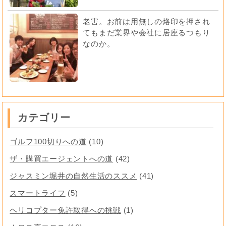
老害。お前は用無しの烙印を押され
てもまだ業界や会社に居座るつもり
なのか。
カテゴリー
ゴルフ100切りへの道
(10)
ザ・購買エージェントへの道
(42)
ジャスミン堀井の自然生活のススメ
(41)
スマートライフ
(5)
ヘリコプター免許取得への挑戦
(1)