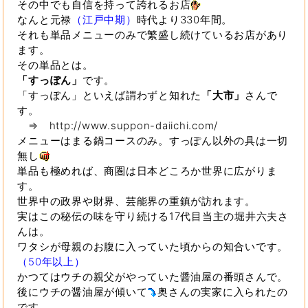
その中でも自信を持って誇れるお店
なんと元禄
（江戸中期）
時代より330年間。
それも単品メニューのみで繁盛し続けているお店があり
ます。
その単品とは。
「すっぽん」
です。
「すっぽん」といえば謂わずと知れた
「大市」
さんで
す。
⇒ http://www.suppon-daiichi.com/
メニューはまる鍋コースのみ。すっぽん以外の具は一切
無し
単品も極めれば、商圏は日本どころか世界に広がりま
す。
世界中の政界や財界、芸能界の重鎮が訪れます。
実はこの秘伝の味を守り続ける17代目当主の堀井六夫さ
んは。
ワタシが母親のお腹に入っていた頃からの知合いです。
（50年以上）
かつてはウチの親父がやっていた醤油屋の番頭さんで。
後にウチの醤油屋が傾いて
奥さんの実家に入られたの
です。