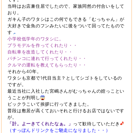
当時はお店兼住居でしたので、家族同然の付合いをして
おり。
ガキん子のワタシはこの何でもできる「むっちゃん」が
大好きで金魚のフンみたいに後をついて回ってたもので
す
小学校低学年のワタシに。
プラモデルを作ってくれたり・・
自転車を改造してくれたり・・
パチンコに連れて行ってくれたり・・
クルマの運転を教えてもらったり・・
それから40年。
ワタシも京都で1代目当主？としてシゴトをしているの
ですが。
最近当社に入社した宮嶋さんがむっちゃんの姪っことい
うことが判明し
ビックラこいて挨拶に行ってきました。
普段は敷居が高くておいそれと行けるお店ではないです
が。
「計。よーきてくれたなぁ。」
って歓待していただき
（すっぽんドリンクをご馳走になりました・・）