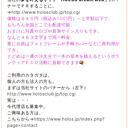
ナーでＰＲすることに。
⇒http://www.holosclub.jp/top.cgi
価格は９４５円（税込み1,001円）～と半額以下で。
もちろん全国どこでも配達可能。
おまけに写真やロゴや直筆サイン入りもでき。
なんと４６３文字まで同一料金。
更に台紙はフォトフレームや手帳カバーなどに再利用が
でき。
とどめは一通の注文分で一本の苗木を植えるというボラ
ンティアＥＣＯ活動に貢献できます
ご利用のカタガタは。
個人の方も法人の方も。
まずは当社サイトのバナーから（左下）
http://www.holosclub.jp/top.cgi
実は・・・
今代理店も募集中。
ご興味ある方は。
こちらから⇒https://www.holos.jp/index.php?
page=contact