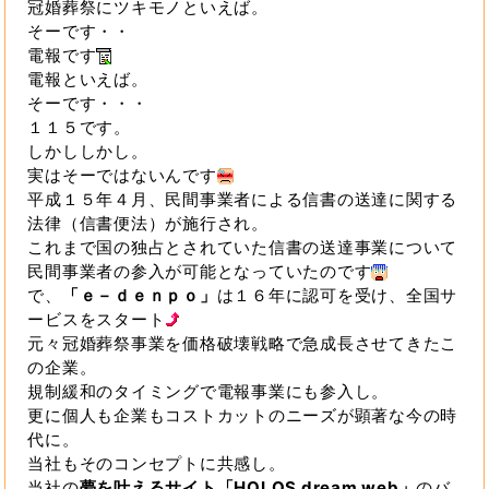
冠婚葬祭にツキモノといえば。
そーです・・
電報です
電報といえば。
そーです・・・
１１５です。
しかししかし。
実はそーではないんです
平成１５年４月、民間事業者による信書の送達に関する
法律（信書便法）が施行され。
これまで国の独占とされていた信書の送達事業について
民間事業者の参入が可能となっていたのです
で、
「ｅ－ｄｅｎｐｏ」
は１６年に認可を受け、全国サ
ービスをスタート
元々冠婚葬祭事業を価格破壊戦略で急成長させてきたこ
の企業。
規制緩和のタイミングで電報事業にも参入し。
更に個人も企業もコストカットのニーズが顕著な今の時
代に。
当社もそのコンセプトに共感し。
当社の
夢を叶えるサイト「HOLOS dream web」
のバ