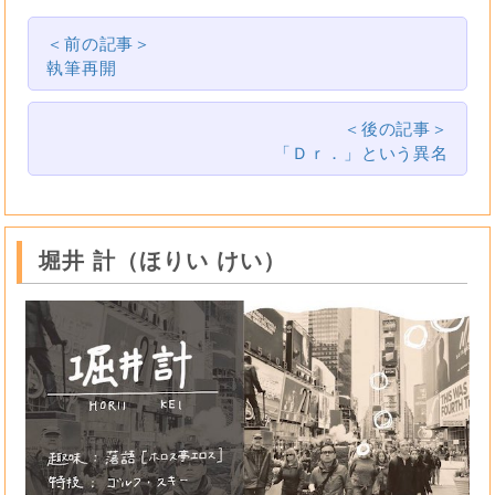
＜前の記事＞
執筆再開
＜後の記事＞
「Ｄｒ．」という異名
堀井 計（ほりい けい）