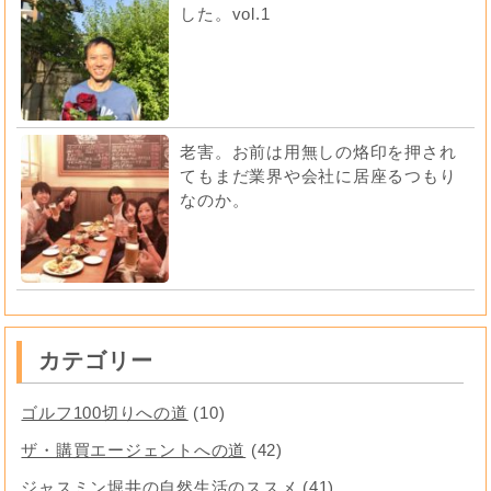
した。vol.1
老害。お前は用無しの烙印を押され
てもまだ業界や会社に居座るつもり
なのか。
カテゴリー
ゴルフ100切りへの道
(10)
ザ・購買エージェントへの道
(42)
ジャスミン堀井の自然生活のススメ
(41)