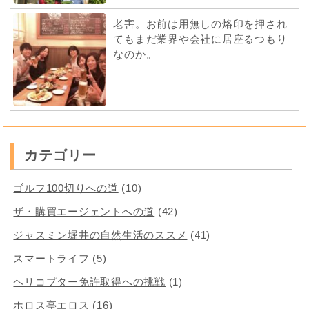
老害。お前は用無しの烙印を押され
てもまだ業界や会社に居座るつもり
なのか。
カテゴリー
ゴルフ100切りへの道
(10)
ザ・購買エージェントへの道
(42)
ジャスミン堀井の自然生活のススメ
(41)
スマートライフ
(5)
ヘリコプター免許取得への挑戦
(1)
ホロス亭エロス
(16)