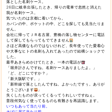
落とした名刺ケース。
26日に岐阜出張したとき、帰りの電車で忽然と消えた
我が名刺ケース。
気づいたのは京都に着いてから。
カバンの中、ポケットの中、どこを探しても見当たりま
せん。
会社に帰ってＪＲ名古屋、豊橋の落し物センターに電話
して探してもらってもでてきません
さほど高価なものではないけれど、長年使ってた愛着心
や大事なヒトの名刺も入れてあったので結構ショックで
した。
最早あきらめかけてたとき、一本の電話が
「堀井計さんですね。名刺ケースありましたよ。」
「ど、どこにですか？」
「新大阪駅です。」
「新幹線で落としたんですね。よかったですぅ。ありが
とうございます
」
失くしたものが戻ってくるってうれしいですねぇ。
普段何気なく使ってるものも有難さを再認識します。
いつもあって当たり前。
そばに居て当たり前。