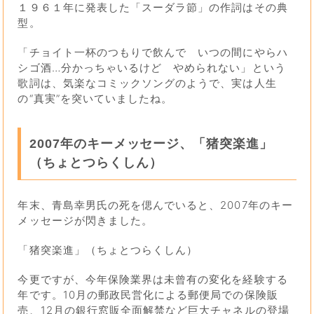
１９６１年に発表した「スーダラ節」の作詞はその典
型。
「チョイト一杯のつもりで飲んで いつの間にやらハ
シゴ酒…分かっちゃいるけど やめられない」という
歌詞は、気楽なコミックソングのようで、実は人生
の“真実”を突いていましたね。
2007年のキーメッセージ、「猪突楽進」
（ちょとつらくしん）
年末、青島幸男氏の死を偲んでいると、2007年のキー
メッセージが閃きました。
「猪突楽進」（ちょとつらくしん）
今更ですが、今年保険業界は未曾有の変化を経験する
年です。10月の郵政民営化による郵便局での保険販
売、12月の銀行窓販全面解禁など巨大チャネルの登場