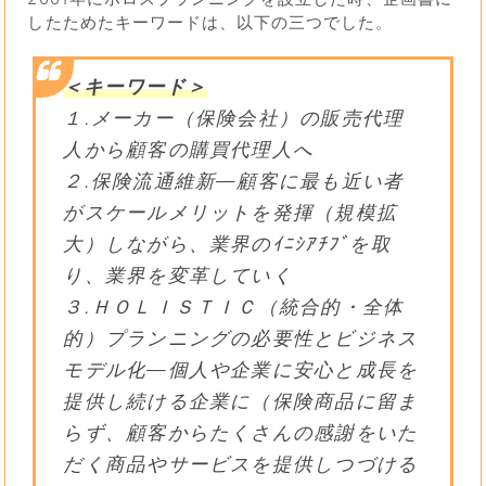
したためたキーワードは、以下の三つでした。
＜キーワード＞
１.メーカー（保険会社）の販売代理
人から顧客の購買代理人へ
２.保険流通維新―顧客に最も近い者
がスケールメリットを発揮（規模拡
大）しながら、業界のｲﾆｼｱﾁﾌﾞを取
り、業界を変革していく
３.ＨＯＬＩＳＴＩＣ（統合的・全体
的）プランニングの必要性とビジネス
モデル化―個人や企業に安心と成長を
提供し続ける企業に（保険商品に留ま
らず、顧客からたくさんの感謝をいた
だく商品やサービスを提供しつづける