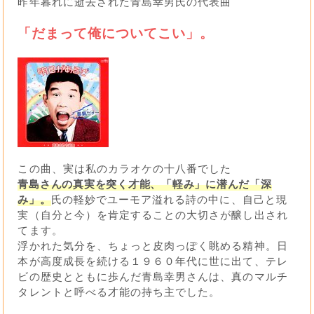
昨年暮れに逝去された青島幸男氏の代表曲
「だまって俺についてこい」。
この曲、実は私のカラオケの十八番でした
青島さんの真実を突く才能、「軽み」に潜んだ「深
み」。
氏の軽妙でユーモア溢れる詩の中に、自己と現
実（自分と今）を肯定することの大切さが醸し出され
てます。
浮かれた気分を、ちょっと皮肉っぽく眺める精神。日
本が高度成長を続ける１９６０年代に世に出て、テレ
ビの歴史とともに歩んだ青島幸男さんは、真のマルチ
タレントと呼べる才能の持ち主でした。