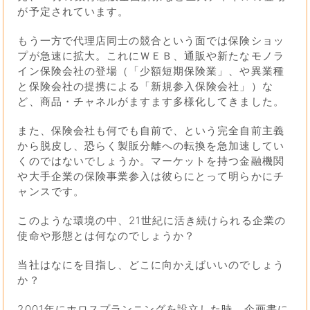
が予定されています。
もう一方で代理店同士の競合という面では保険ショッ
プが急速に拡大。これにＷＥＢ、通販や新たなモノラ
イン保険会社の登場（「少額短期保険業」、や異業種
と保険会社の提携による「新規参入保険会社」）な
ど、商品・チャネルがますます多様化してきました。
また、保険会社も何でも自前で、という完全自前主義
から脱皮し、恐らく製販分離への転換を急加速してい
くのではないでしょうか。マーケットを持つ金融機関
や大手企業の保険事業参入は彼らにとって明らかにチ
ャンスです。
このような環境の中、21世紀に活き続けられる企業の
使命や形態とは何なのでしょうか？
当社はなにを目指し、どこに向かえばいいのでしょう
か？
2001年にホロスプランニングを設立した時、企画書に