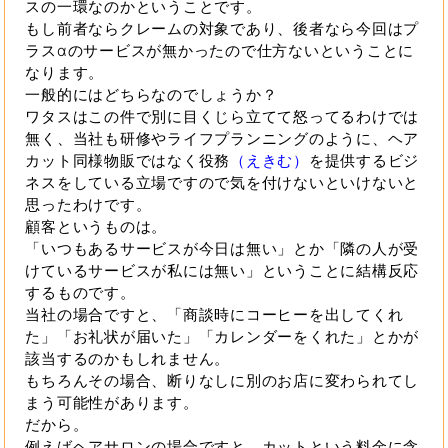
スの一環なのかということです。
もし前者ならクレームの対象であり、後者なら今回はプ
ラスαのサービスが無かったので仕方ないということに
なります。
一般的にはどちらなのでしょうか？
ワタスはこの件で別に目くじら立てて怒ってるわけでは
無く、当社も研修やライフプランニングのように、ヘア
カット同様物販ではなく役務
（えきむ）
を提供するビジ
ネスをしている立場ですので気を付けないといけないと
思ったわけです。
顧客というものは。
「いつもあるサービスが今日は無い」とか「隣の人が受
けているサービスが私には無い」ということに結構反応
するものです。
当社の場合ですと、「商談時にコーヒーを出してくれ
た」「お礼状が届いた」「カレンダーをくれた」とかが
該当するのかもしれません。
もちろんその場合、断りなしに別のお店に変わられてし
まう可能性があります。
だから。
例えばヘアサロンの場合ですと、カットという料金に含