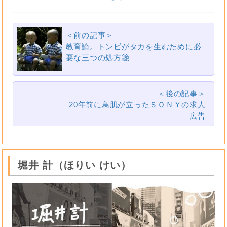
＜前の記事＞
教育論。トンビがタカを生むために必
要な三つの処方箋
＜後の記事＞
20年前に鳥肌が立ったＳＯＮＹの求人
広告
堀井 計（ほりい けい）