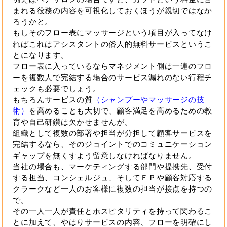
まれる役務の内容を可視化しておくほうが親切ではなか
ろうかと。
もしそのフロー表にマッサージという項目が入ってなけ
ればこれはアシスタントの俗人的無料サービスというこ
とになります。
フロー表に入っているならマネジメント側は一連のフロ
ーを複数人で完結する場合のサービス漏れのない行程チ
ェックも必要でしょう。
もちろんサービスの質
（シャンプーやマッサージの技
術）
を高めることも大切で、顧客満足を高めるための教
育や自己研鑚は欠かせませんが。
組織として複数の部署や担当が分担して顧客サービスを
完結するなら、そのジョイントでのコミュニケーション
ギャップを無くすよう留意しなければなりません。
当社の場合も、マーケティングする部門や提携先、受付
する担当、コンシェルジュ、そしてＦＰや顧客対応する
クラークなど一人のお客様に複数の担当が接点を持つの
で。
その一人一人が責任とホスピタリティを持って関わるこ
とに加えて、やはりサービスの内容、フローを明確にし