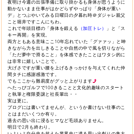
夜明け今週の出張準備に取り掛かるも身体が思うように
動かないまま仕事がはかどらずやっぱり「身体が重い
デ」とつぶやいてみる日曜日の夕暮れ時＠ダジャレ親父
こと堀井ですこんにちわ。
これで年頭目標の「身体を鍛える
（加圧トレ）
」と「ス
キー再開」を実現。
両方ともある意味ここ10年忘れていた「グァァッ」と呻
きながら力を出しきることや自然の中で風を切りながら
「ただ夢中で滑ること」を体感できたことはワタシ的に
は非常に嬉しいことで。
大げさですが重い腰を上げるきっかけを与えてくれた仲
間タチに感謝感激です。
でもここから難易度がグッと上がります
へたっぴゴルフで100きることと文化的趣味のスタート
と執筆と権限委譲と社長輩出・・
実は更に。
ブログには書いてませんが、というか書けない仕事のこ
とはまだいくつか有り。
過去の思い出に浸るヒマなど毛頭ありません。
明日で2月も終わり。
いよいよ自分史を超えた業界史に遺る思い出創りの集大