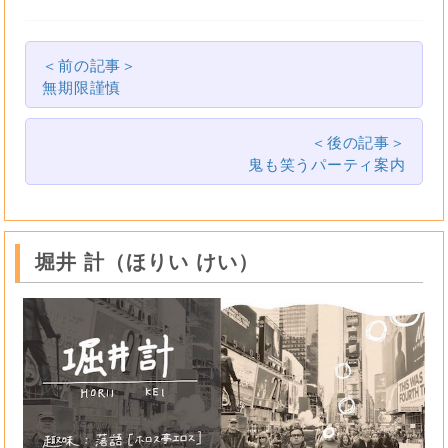
＜前の記事＞
無期限謹慎
＜後の記事＞
鬼も笑うパーティ案内
堀井 計（ほりい けい）