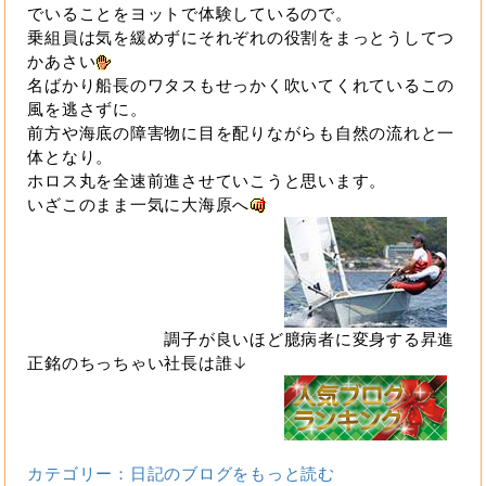
でいることをヨットで体験しているので。
乗組員は気を緩めずにそれぞれの役割をまっとうしてつ
かあさい
名ばかり船長のワタスもせっかく吹いてくれているこの
風を逃さずに。
前方や海底の障害物に目を配りながらも自然の流れと一
体となり。
ホロス丸を全速前進させていこうと思います。
いざこのまま一気に大海原へ
調子が良いほど臆病者に変身する昇進
正銘のちっちゃい社長は誰↓
カテゴリー：日記のブログをもっと読む