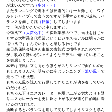
が速いんですね
（多分・・）
またランニングで走るのは技術的には一番難しく、ワイ
ルドジャイブって言うのですが下手すると帆が反転しバ
ランスを崩して沈
（転覆）
してしまいます。
で、何が言いたいかと申しますと。
今強風下
（大変化中）
の保険業界の中で、当社をはじめ
とする大型乗合代理業というビジネスモデルは明らかに
追い風ですすんでいるなと感じるわけです。
先日某保険会社さん主催の表彰式に招待されたのです
が、改めて勢いが我々のようなモデルに傾いていること
を実感しました。
本来は逆風に立ち向かうほうがスリリングで面白いのか
もしれませんが、明らかに今はランニング
（追い風）
で
走っている状態。
もちろん風を読んで行動してきたことが功を奏している
のだけれど。
もちろん下りエスカレーターを駆け上がる労力よりも登
りエスカレーターを更に駆け上がる方が速く目的地に着
けるのだけれど。
油断するとバランスを崩して沈してしまうリスクも孕ん