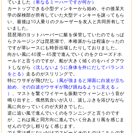
ていました
（単なるミーハーですが何か）
カートップできる小型ディンキーから始め、その後某大
学の探検部が所有していた大型ディンキーを譲ってもら
い、最後は10人乗りのクルーザーを友人と共同所有して
いました。
琵琶湖のヨットハーバーに艇を保管していたのでもっぱ
らクルージングは琵琶湖で、本格派からは程遠かったの
ですが草レースにも時折出場したりしておりました。
向かい風に40度～45度で進んでいくのをクローズドホ
ールドと言うのですが、船が大きく傾くのをハイクアウ
トしながら
（沈しないように身体を外にだしてバランス
をとる）
走るのがスリリングで。
特にウサギが飛びだし
（風が強まると湖面に白波が立ち
始め、その白波がウサギが飛び跳ねるように見える
）
、マストを繋ぐワイヤーも振動でウィーンという音が
鳴り出すと、俄然気合いが入り、波しぶきを浴びながら
風に向かっていくのが大好きでした。
逆に追い風で進んでいくのをランニングと言うのです
が、これは風と同方向に進んでいく分あまり風を感じま
せんので少し頼りなく感じます。
でも実は感じないだけでスピードそのものはこちらの方