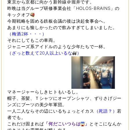
東京から京都に向かう新幹線＠堀井です。
昨晩は当グループ研修事業会社「HOLOS-BRAINS」の
キックオフ
今期戦略を固める鉄板会議の後は決起食事会へ。
あまりにも愉しかったので飲みすぎてしまいました。
（梅酒2杯・・・）
それにしてもこの車両。
ジャニーズ系アイドルのような少年たちで一杯。
（ざっと数えて20人以上いるな
）
マネージャーらしきヒトもいるし。
帽子、茶髪、Ｔシャツにオープンシャツ、ずりさげジー
ンズにブーツの美少年軍団。
一人二人ならその辺にいるちょっとイカス
（死語？）
若
者でも。
これだけ固まれば
「何だこいつらは
」
とそこになんか