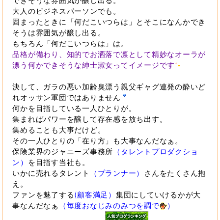
できそうな雰囲気が醸し出る。
大人のビジネスパーソンでも。
固まったときに「何だこいつらは」とそこになんかでき
そうは雰囲気が醸し出る。
もちろん「何だこいつらは」は。
品格が備わり、知的でお洒落で凛として精妙なオーラが
漂う何かできそうな紳士淑女ってイメージです
決して、ガラの悪い加齢臭漂う親父ギャグ連発の酔いど
れオッサン軍団ではありません
何かを目指している一人ひとりが。
集まればパワーを醸して存在感を放ち出す。
集めることも大事だけど。
その一人ひとりの「在り方」も大事なんだなぁ。
保険業界のジャニーズ事務所
（タレントプロダクショ
ン）
を目指す当社も。
いかに売れるタレント
（プランナー）
さんをたくさん抱
え。
ファンを魅了する
(顧客満足）
集団にしていけるかが大
事なんだなぁ
（毎度おなじみのみつを調で
）