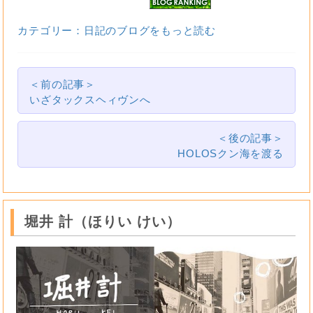
カテゴリー：日記のブログをもっと読む
＜前の記事＞
いざタックスヘィヴンへ
＜後の記事＞
HOLOSクン海を渡る
堀井 計（ほりい けい）