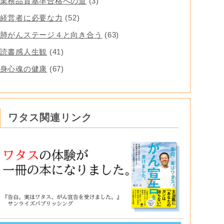
業務品質基準合格への道
(3)
経営者に必要な力
(52)
肺がんステージ４と向き合う
(63)
読書感人生観
(41)
身心魂の健康
(67)
ワタス関連リンク