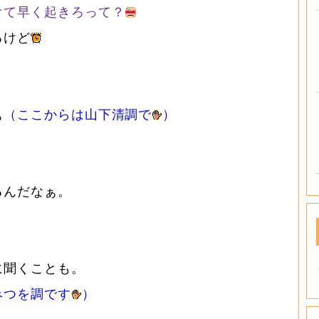
けて早く起きろって？
るけど
。
ぁ
（ここからは山下清調で
）
るんだなぁ。
に聞くことも。
みつを調です
）