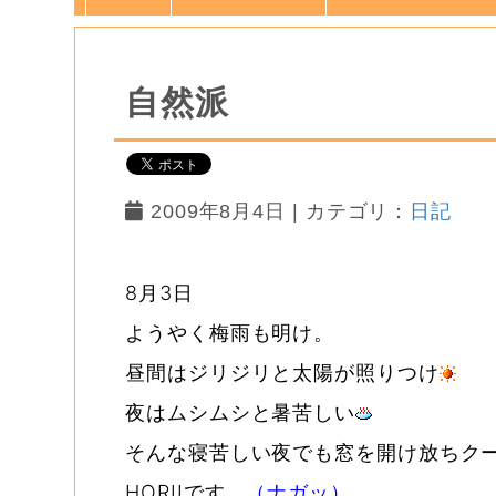
自然派
2009年8月4日 | カテゴリ：
日記
8月3日
ようやく梅雨も明け。
昼間はジリジリと太陽が照りつけ
夜はムシムシと暑苦しい
そんな寝苦しい夜でも窓を開け放ちク
HORIIです。
（ナガッ）