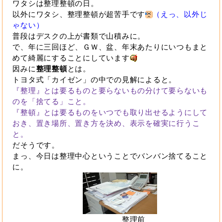
ワタシは整理整頓の日。
以外にワタシ、整理整頓が超苦手です
（えっ、以外じ
ゃない）
普段はデスクの上が書類で山積みに。
で、年に三回ほど、ＧＷ、盆、年末あたりにいつもまと
めて綺麗にすることにしています
因みに
整理整頓
とは。
トヨタ式「カイゼン」の中での見解によると。
『整理』とは要るものと要らないもの分けて要らないも
のを「捨てる」こと。
『整頓』とは要るものをいつでも取り出せるようにして
おき、置き場所、置き方を決め、表示を確実に行うこ
と。
だそうです。
まっ、今日は整理中心ということでバンバン捨てること
に。
整理前