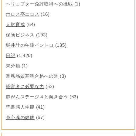
ヘリコプター免許取得への挑戦
(1)
ホロス亭エロス
(16)
人財育成
(64)
保険ビジネス
(193)
堀井計の午睡イントロ
(135)
日記
(1,420)
未分類
(1)
業務品質基準合格への道
(3)
経営者に必要な力
(52)
肺がんステージ４と向き合う
(63)
読書感人生観
(41)
身心魂の健康
(67)