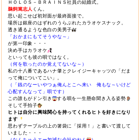
ＨＯＬＯＳ－ＢＲＡＩＮＳ社員の結婚式。
鵜飼篤志人
くん。
思い起こせば初対面が最終面接で。
場所は銀座のはずれのうらぶれたカラオケスナック。
透き通るような色白の美男子
「おかまにもてそうやな～」
が第一印象・・・
決め手はカラオケ
といっても彼の唄ではなく。
（何を歌ったのか覚えてないな～）
私の十八番であるハナ肇とクレイジーキャッツの「だま
って俺についてこい」。
（「銭のなーいやつぁ俺んとこへ来い 俺もな～いけど
心配すんなって」唄です）
この誰もがドン引き
する唄を一生懸命聞き入る姿勢
そして手拍子
ヒトは自分に興味関心を持ってくれるヒトを好きになり
ます
思わずテーブルの上の箸袋に「採用！」と書いて渡して
いました・・・
（なんちゅうエー加減な会社やねん
）