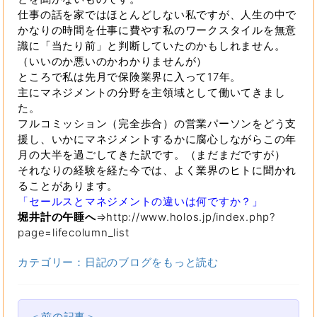
仕事の話を家ではほとんどしない私ですが、人生の中で
かなりの時間を仕事に費やす私のワークスタイルを無意
識に「当たり前」と判断していたのかもしれません。
（いいのか悪いのかわかりませんが）
ところで私は先月で保険業界に入って17年。
主にマネジメントの分野を主領域として働いてきまし
た。
フルコミッション（完全歩合）の営業パーソンをどう支
援し、いかにマネジメントするかに腐心しながらこの年
月の大半を過ごしてきた訳です。（まだまだですが）
それなりの経験を経た今では、よく業界のヒトに聞かれ
ることがあります。
「セールスとマネジメントの違いは何ですか？」
堀井計の午睡へ
⇒http://www.holos.jp/index.php?
page=lifecolumn_list
カテゴリー：日記のブログをもっと読む
＜前の記事＞