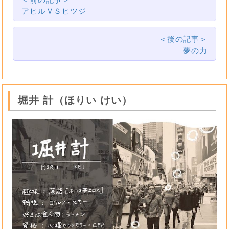
アヒルＶＳヒツジ
＜後の記事＞
夢の力
堀井 計（ほりい けい）