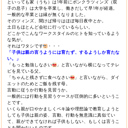
といっても家（うち）は1年前にボンクラツィンズ（双
子の息子）は大学を卒業し、働きだして早1年が経過。
一般的な卒業とは縁が無くなりました。
そのツィンズ、聞けば帰りはほぼ毎日夜中とか。
土日もほとんど会社に行っているらしい。
どこかでこんなワークスタイルのヒトを知っているよう
な気が。
それはワタシです
・・・
「子供は親の言うようには育たず、するようしか育たな
い。」
「もっと勉強しなさい
」と言いながら横になってテレ
ビを見ている父。
「ちゃんと残さずに食べなさい
」と言いながら、ダイ
エットのためとご飯を残す母。
言動に従うか行動を見習うか。
一般的には行動を見習うケースが圧倒的に多いというこ
とです。
いくら親が口やかましくベキ論や理想論で教育しようと
しても子供は親の姿、言動、行動を無意識に真似てい
て、親ができてなければ子供もしない、もしくは言うこ
とを聞かないものです。