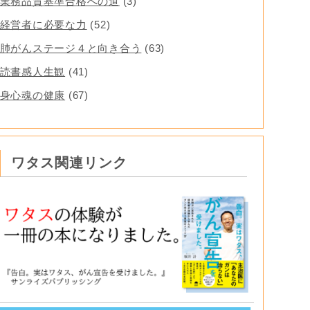
業務品質基準合格への道
(3)
経営者に必要な力
(52)
肺がんステージ４と向き合う
(63)
読書感人生観
(41)
身心魂の健康
(67)
ワタス関連リンク