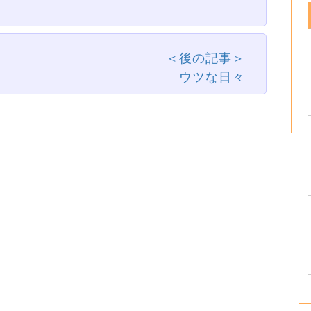
＜後の記事＞
ウツな日々