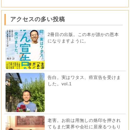
アクセスの多い投稿
2冊目の出版。この本が誰かの恩本
になりますように。
告白。実はワタス、癌宣告を受けま
した。vol.1
老害。お前は用無しの烙印を押され
てもまだ業界や会社に居座るつもり