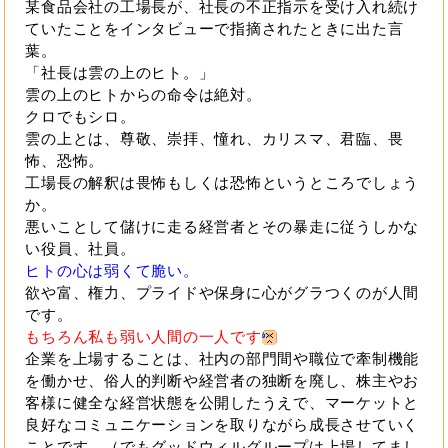
某食品会社の工場長が、社長の不正指示を受け入れ続け
ていたことをインタビューで指摘されたときに出た言
葉。
「社長は雲の上のヒト。」
雲の上のヒトからの命令は絶対。
クロでもシロ。
雲の上とは、尊敬、崇拝、憧れ、カリスマ、君臨、畏
怖、恐怖。
工場長の解釈は畏怖もしくは恐怖というところでしょう
か。
悪いことして儲けに走る経営者とその暴走に従うしかな
い役員、社員。
ヒトの心は弱くて脆い。
欲や富、権力、プライドや保身に心がグラつくのが人間
です。
もちろん私も弱い人間の一人です
企業を上場することは、社内の部門間や職位で牽制機能
を働かせ、俗人的判断や経営者の独断を廃し、株主やお
客様に健全な経営状態を公開したうえで、マーケットと
良好なコミュニケーションを取りながら成長させていく
ことです。（でもグッドウィルグループは上場してまし