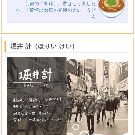
京都の「東錦」。君はもう食した
か！？驚愕のお店の究極のカレーうど
ん
堀井 計（ほりい けい）