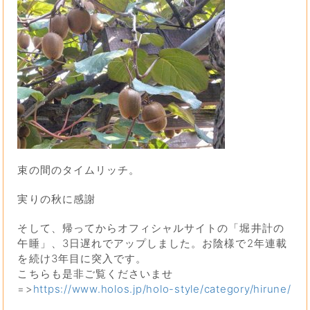
束の間のタイムリッチ。
実りの秋に感謝
そして、帰ってからオフィシャルサイトの「堀井計の
午睡」、3日遅れでアップしました。お陰様で2年連載
を続け3年目に突入です。
こちらも是非ご覧くださいませ
=>
https://www.holos.jp/holo-style/category/hirune/