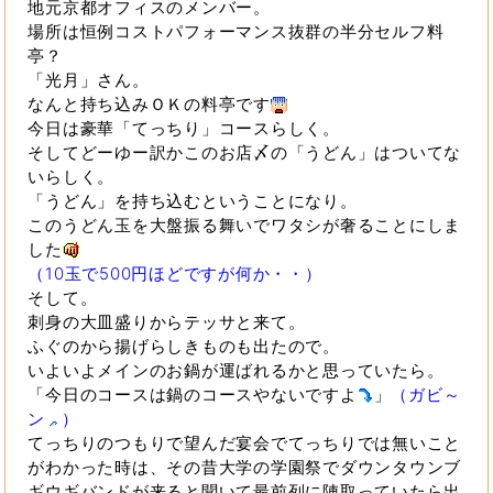
地元京都オフィスのメンバー。
場所は恒例コストパフォーマンス抜群の半分セルフ料
亭？
「光月」さん。
なんと持ち込みＯＫの料亭です
今日は豪華「てっちり」コースらしく。
そしてどーゆー訳かこのお店〆の「うどん」はついてな
いらしく。
「うどん」を持ち込むということになり。
このうどん玉を大盤振る舞いでワタシが奢ることにしま
した
（10玉で500円ほどですが何か・・）
そして。
刺身の大皿盛りからテッサと来て。
ふぐのから揚げらしきものも出たので。
いよいよメインのお鍋が運ばれるかと思っていたら。
「今日のコースは鍋のコースやないですよ
」
（ガビ～
ン
）
てっちりのつもりで望んだ宴会でてっちりでは無いこと
がわかった時は、その昔大学の学園祭でダウンタウンブ
ギウギバンドが来ると聞いて最前列に陣取っていたら出