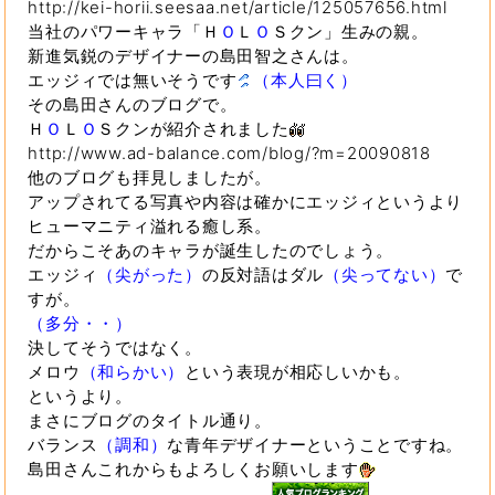
http://kei-horii.seesaa.net/article/125057656.html
当社のパワーキャラ「Ｈ
Ｏ
Ｌ
Ｏ
Ｓクン」生みの親。
新進気鋭のデザイナーの島田智之さんは。
エッジィでは無いそうです
（本人曰く）
その島田さんのブログで。
Ｈ
Ｏ
Ｌ
Ｏ
Ｓクンが紹介されました
http://www.ad-balance.com/blog/?m=20090818
他のブログも拝見しましたが。
アップされてる写真や内容は確かにエッジィというより
ヒューマニティ溢れる癒し系。
だからこそあのキャラが誕生したのでしょう。
エッジィ
（尖がった）
の反対語はダル
（尖ってない）
で
すが。
（多分・・）
決してそうではなく。
メロウ
（和らかい）
という表現が相応しいかも。
というより。
まさにブログのタイトル通り。
バランス
（調和）
な青年デザイナーということですね。
島田さんこれからもよろしくお願いします