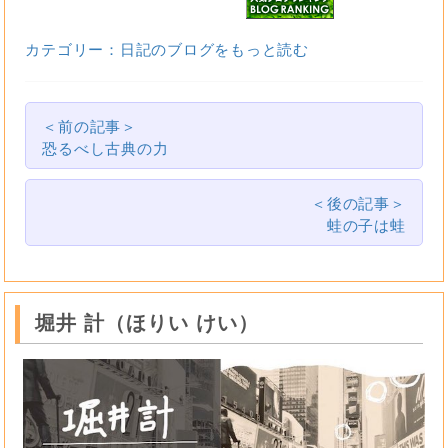
カテゴリー：日記のブログをもっと読む
＜前の記事＞
恐るべし古典の力
＜後の記事＞
蛙の子は蛙
堀井 計（ほりい けい）