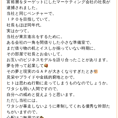
富裕層をターゲットにしたマーケティング会社の社長が
逮捕されました。
当社と同じベンチャーで。
ＩＰＯを目指していて。
社長もほぼ同年代。
実はかつて。
当社が東京進出をするために。
ある会社の一角を間借りした小さな準備室で。
まだ借り物の机とイスしか揃っていない時期に。
その部屋で社長とお会いして。
お互いのビジネスモデルを語り合ったことがあります。
夢を持って起業して
その夢と現実のＧＡＰが大きくなりすぎたとき
見栄やプライドや金銭的窮地とかで。
ヒトは思わぬ行動に走ってしまうものなのでしょうか。
ワタシも弱い人間ですので。
自分への戒めと捉えようと思います。
ただし当社には。
ワタシが暴走しないように牽制してくれる優秀な幹部た
ちがいますので。
心配はご無用です