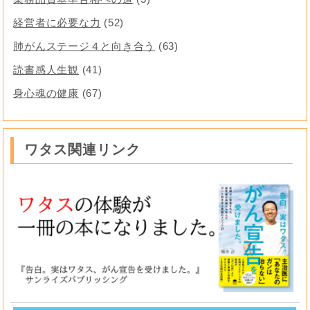
経営者に必要な力
(52)
肺がんステージ４と向き合う
(63)
読書感人生観
(41)
身心魂の健康
(67)
ワタス関連リンク