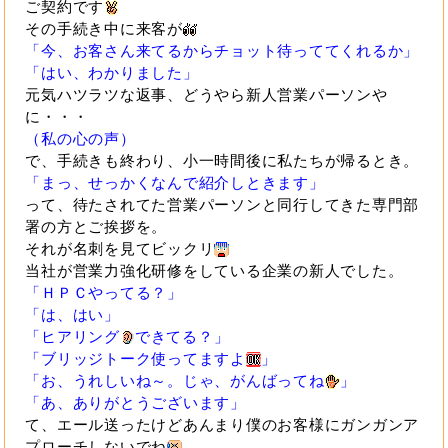
ご契約です
その手続き中に来客が
「今、お客さん来てるからチョット待っててくれるか」
「はい、わかりました」
元気ハツラツな返事、どうやら新人営業パーソンや
に・・・
（私の心の声）
で、手続きも終わり、小一時間後に私たちが帰るとき。
「まっ、せっかくなんで紹介しときます」
って、待たされてた営業パーソンと同行してきた専門部
署の方とご挨拶を。
それが名刺を見てビックリ
当社が営業力強化研修をしている企業の新人でした。
「ＨＰＣやってる？」
「は、はい」
「ヒアリング
できてる？」
「ブリッジトーク使ってますよ
」
「お、うれしいね～。じゃ、がんばってね
」
「あ、ありがとうございます」
て、エール送ったけどあんまり僕のお客様にガンガンア
プローチしないでね