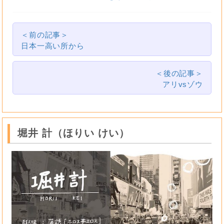
＜前の記事＞
日本一高い所から
＜後の記事＞
アリvsゾウ
堀井 計（ほりい けい）