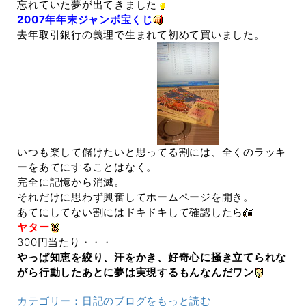
忘れていた夢が出てきました
2007年年末ジャンボ宝くじ
去年取引銀行の義理で生まれて初めて買いました。
いつも楽して儲けたいと思ってる割には、全くのラッキ
ーをあてにすることはなく。
完全に記憶から消滅。
それだけに思わず興奮してホームページを開き。
あてにしてない割にはドキドキして確認したら
ヤター
300円当たり・・・
やっぱ知恵を絞り、汗をかき、好奇心に掻き立てられな
がら行動したあとに夢は実現するもんなんだワン
カテゴリー：日記のブログをもっと読む