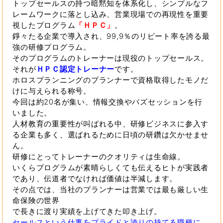
トップセールスの持つ暗黙知を体系化し、シンプルなフ
レームワークに落とし込み、営業現場での再現性を重要
視したプログラム
「ＨＰＣ」
。
錚々たる企業で導入され、99,9％のリピート率を誇る最
強の研修プログラム。
そのプログラムのトレーナーは現役のトップセールス。
それが
ＨＰＣ認定トレーナー
です。
ホロスプランニングのプランナーで資格取得したモノだ
けに与えられる称号。
今回は約20名が集い、情報交換やバズセッションを行
いました。
人材教育の重要性が叫ばれる中、研修ビジネスに参入す
る企業も多く、選ばれるために日頃の研鑽は欠かせませ
ん。
研修にとってトレーナーのクオリティは生命線。
いくらプログラムが素晴らしくても伝えるヒトが実践者
であり、伝道者でなければ価値は半減します。
その点では、当社のプランナーは営業では最も厳しい生
命保険の世界
で長きに渡り実績を上げてきた叩き上げ。
セールスという仕事をプライドと誇りの持てる職種に。