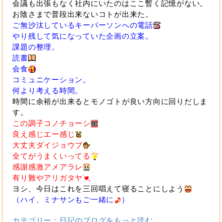
会議も出張もなく社内にいたのはここ暫く記憶がない。
お陰さまで普段出来ないコトが出来た。
ご無沙汰しているキーパーソンへの電話
やり残して気になっていた企画の立案。
課題の整理。
読書
会食
コミュニケーション。
何より考える時間。
時間に余裕が出来るとモノゴトが良い方向に回りだしま
す。
この調子コノチョーシ
良え感じエー感じ
大丈夫ダイジョウブ
全てがうまくいってる
感謝感激アメアラレ
有り難やアリガタヤ
ヨシ、今日はこれを三回唱えて寝ることにしよう
（ハイ、ミナサンもご一緒に
）
カテゴリー：日記のブログをもっと読む