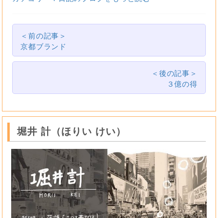
＜前の記事＞
京都ブランド
＜後の記事＞
３億の得
堀井 計（ほりい けい）