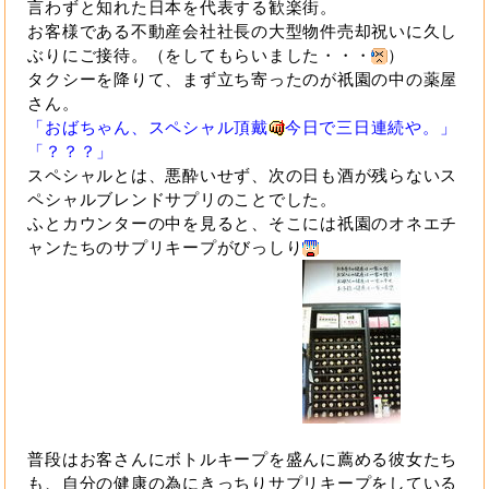
言わずと知れた日本を代表する歓楽街。
お客様である不動産会社社長の大型物件売却祝いに久し
ぶりにご接待。（をしてもらいました・・・
）
タクシーを降りて、まず立ち寄ったのが祇園の中の薬屋
さん。
「おばちゃん、スペシャル頂戴
今日で三日連続や。」
「？？？」
スペシャルとは、悪酔いせず、次の日も酒が残らないス
ペシャルブレンドサプリのことでした。
ふとカウンターの中を見ると、そこには祇園のオネエチ
ャンたちのサプリキープがびっしり
普段はお客さんにボトルキープを盛んに薦める彼女たち
も、自分の健康の為にきっちりサプリキープをしている