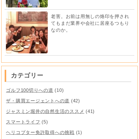
老害。お前は用無しの烙印を押され
てもまだ業界や会社に居座るつもり
なのか。
カテゴリー
ゴルフ100切りへの道
(10)
ザ・購買エージェントへの道
(42)
ジャスミン堀井の自然生活のススメ
(41)
スマートライフ
(5)
ヘリコプター免許取得への挑戦
(1)