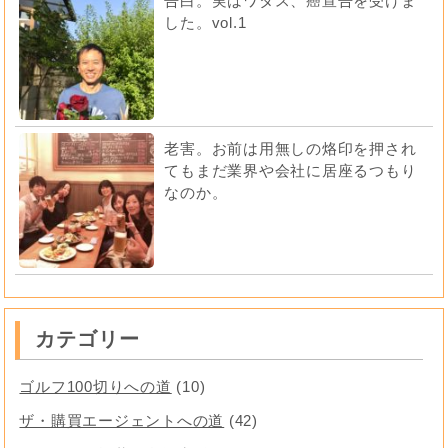
告白。実はワタス、癌宣告を受けま
した。vol.1
老害。お前は用無しの烙印を押され
てもまだ業界や会社に居座るつもり
なのか。
カテゴリー
ゴルフ100切りへの道
(10)
ザ・購買エージェントへの道
(42)