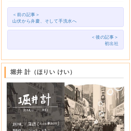
＜前の記事＞
山伏から弁慶、そして手洗水へ
＜後の記事＞
初出社
堀井 計（ほりい けい）