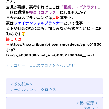
こと。
全員が意識、実行すればここは
「極楽」（ゴクラク）
。
一緒に職場を
極楽（ゴクラク）
にしませんか？
只今ホロスプランニングは
人財
募集中。
実は
ファイナンシャルプランナー
という仕事・・・
ヒトや社会の役に立ち、愉しみながら稼ぎたいヒトにお
勧めです
詳しくは
⇒
https://next.rikunabi.com/rnc/docs/cp_s01800
.jsp?
fr=cp_s00890&rqmt_id=0005278834&__m=1
カテゴリー：日記のブログをもっと読む
＜前の記事＞
カーネルサンタ・クロウス
＜後の記事＞
大そうじ