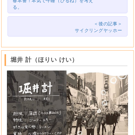
春本番！本気で午睡（ひるね）を考え
る。
＜後の記事＞
サイクリングヤッホー
堀井 計（ほりい けい）