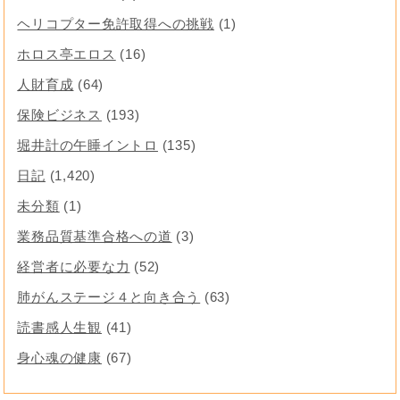
ヘリコプター免許取得への挑戦
(1)
ホロス亭エロス
(16)
人財育成
(64)
保険ビジネス
(193)
堀井計の午睡イントロ
(135)
日記
(1,420)
未分類
(1)
業務品質基準合格への道
(3)
経営者に必要な力
(52)
肺がんステージ４と向き合う
(63)
読書感人生観
(41)
身心魂の健康
(67)